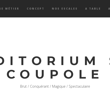
RE MÉTIER
CONCEPT
NOS ESCALES
A TABLE
DITORIUM
COUPOLE
Brut / Conquérant / Magique / Spectaculaire