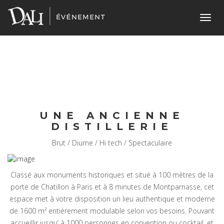
Toggl
navig
UNE ANCIENNE
DISTILLERIE
Brut / Diurne / Hi tech / Spectaculaire
Classé aux monuments historiques et situé à 100 mètres de la
porte de Chatillon à Paris et à 8 minutes de Montparnasse, cet
espace met à votre disposition un lieu authentique et moderne
de 1600 m² entièrement modulable selon vos besoins. Pouvant
accueillir jusqu’ à 1000 personnes en convention ou cocktail, et