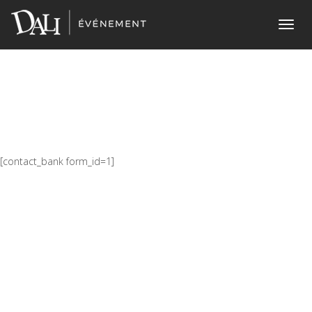
Home
> Z-essaiZ-essai
Toggl
navig
[contact_bank form_id=1]